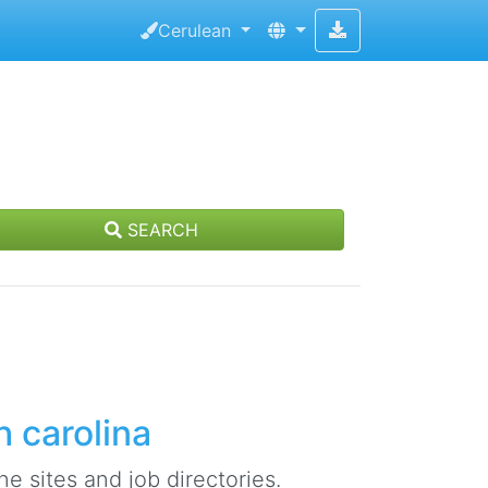
Cerulean
SEARCH
h carolina
e sites and job directories.