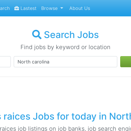
arch
Lastest
Browse
About Us
Search Jobs
Find jobs by keyword or location
raices Jobs for today in Nort
aices job listings on job banks, job search engin